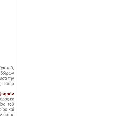
ριστοῦ,
ν δώρων
ουσα τήν
ος Πατήρ
 ζωηρόν
φορος ἐκ
ίας τοῦ
ίου καί
ν αὐτῆς