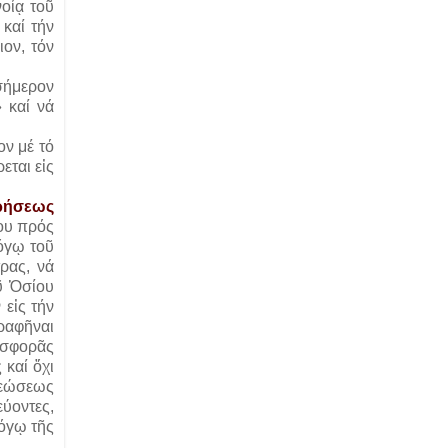
οίᾳ τοῦ
 καί τήν
ιον, τόν
σήμερον
 καί νά
ον μέ τό
εται εἰς
χρήσεως
ου πρός
λόγῳ τοῦ
ρας, νά
ῦ Ὁσίου
εἰς τήν
ραφῆναι
οσφορᾶς
 καί ὄχι
ρεώσεως
ύοντες,
λόγῳ τῆς