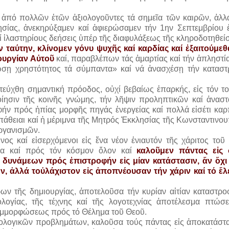
η ἀπό πολλῶν ἐτῶν ἀξιολογοῦντες τά σημεῖα τῶν καιρῶν, ἀλλά
λησίας, ἀνεκηρύξαμεν καί ἀφιερώσαμεν τήν 1ην Σεπτεμβρίου 
καί ἱλαστηρίους δεήσεις ὑπέρ τῆς διαφυλάξεως τῆς κληροδοτηθεί
 ταύτην, κλίνομεν γόνυ ψυχῆς καί καρδίας καί ἐξαιτούμε
ουργίαν Αὐτοῦ
καί, παραβλέπων τάς ἁμαρτίας καί τήν ἀπληστ
σῃ χρηστότητος τά σύμπαντα» καί νά ἀνασχέσῃ τήν καταστ
πετεύχθη σημαντική πρόοδος, οὐχί βεβαίως ἐπαρκής, εἰς τόν τ
οίησιν τῆς κοινῆς γνώμης, τήν λῆψιν προληπτικῶν καί ἀναστ
οφήν πρός ἠπίας μορφῆς πηγάς ἐνεργείας καί πολλά εἰσέτι κα
οσπάθειαι καί ἡ μέριμνα τῆς Μητρός Ἐκκλησίας τῆς Κωνσταντιν
ὀργανισμῶν.
νος καί εἰσερχόμενοι εἰς ἕνα νέον ἐνιαυτόν τῆς χάριτος τοῦ
α καί πρός τόν κόσμον ὅλον καί
καλοῦμεν πάντας εἰς 
δυνάμεων πρός ἐπιστροφήν εἰς μίαν κατάστασιν, ἄν ὄχι 
 ἀλλά τοὐλάχιστον εἰς ἀποπνέουσαν τήν χάριν καί τό ἔλ
ν τῆς δημιουργίας, ἀποτελοῦσα τήν κυρίαν αἰτίαν καταστρο
ολογίας, τῆς τέχνης καί τῆς λογοτεχνίας ἀποτέλεσμα πτώσ
συμμορφώσεως πρός τό Θέλημα τοῦ Θεοῦ.
ἰκολογικῶν προβλημάτων, καλοῦσα τούς πάντας εἰς ἀποκατάστα