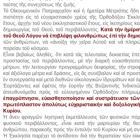
ταύτης τῆς συνεχίσεως τῆς ζωῆς.
Τό Οἰκουμενικόν Πατριαρχεῖον καί ἡ ἡμετέρα Μετριότης ἤδ
πιστότητι εἰς τό εὐχαριστιακόν χρέος τῆς Ὀρθοδόξου Ἐκκ
ἔτους, ἀρχήν τοῦ νέου ἐκκλησιαστικοῦ ἔτους, εἰς ἱκετηρίους 
δημιουργίας τοῦ Θεοῦ, τοῦ περιβάλλοντος.
Κατά τήν ἡμέραν
τοῦ Θεοῦ Λόγου νά ἐπιβλέψῃ φιλανθρώπως ἐπί τήν δημι
τῶν ἀνθρώπων, νά «ἀνοίξῃ τήν χεῖρα Αὐτοῦ καί νά πληρώ
πορείαν τοῦ κόσμου.
Εἶναι βεβαίως ἀληθές, ὅτι κατά τάς τελευταίας δεκαετίας ἐ
προστασίας τοῦ περιβάλλοντος, μέ τήν διαρκῆ εὐαισθητοπ
μέτρων, τήν λειτουργίαν προγραμμάτων ἀειφορίας, τήν στρ
καί ἀξιόλογα μέτρα καί δράσεις, εἰς ἅς συνέβαλον καί αἱ πρ
ἐν συνεργασίᾳ καί μετά διεθνῶν οἰκολογικῶν ἱδρυμάτων καί 
Ἑορτάζοντες καί ἐφέτος τήν ἑορτήν τῆς Βυζαντινῆς Ἰνδικτιῶ
ἀπευθυνόμεθα πρός τό εὐλογημένον Ὀρθόδοξον πλήρωμ
ἐπαγρύπνησιν, εὐαισθητοποίησιν καί συστράτευσιν τῶν 
πρωτόπλαστον ἀπολύτως εὐχαριστιακήν καί δοξολογικήν,
Κυρίου.
Ἡ ἄνευ φραγμῶν ληστρική ἐκμετάλλευσις τῶν φυσικῶν πόρω
φυσικοῦ περιβάλλοντος, εἶναι κατά τήν μαρτυρίαν τῆς θε
ἀνθρώπου, παρακοῆς πρός τήν ἐντολήν τοῦ Κυρίου καί μή 
Ἡ Ἐκκλησία παρέχει τό ἀντίδοτον διά τήν θεραπείαν τῶν ο