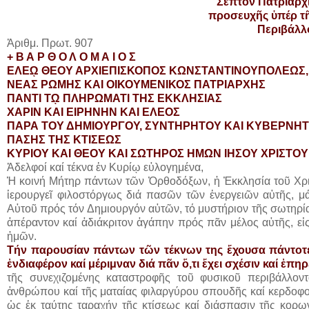
Σεπτόν Πατριαρχ
προσευχῆς ὑπέρ τ
Περιβάλλο
Ἀριθμ. Πρωτ. 907
+ Β Α Ρ Θ Ο Λ Ο Μ Α Ι Ο Σ
ΕΛΕῼ ΘΕΟΥ ΑΡΧΙΕΠΙΣΚΟΠΟΣ ΚΩΝΣΤΑΝΤΙΝΟΥΠΟΛΕΩΣ
ΝΕΑΣ ΡΩΜΗΣ ΚΑΙ ΟΙΚΟΥΜΕΝΙΚΟΣ ΠΑΤΡΙΑΡΧΗΣ
ΠΑΝΤΙ Τῼ ΠΛΗΡΩΜΑΤΙ ΤΗΣ ΕΚΚΛΗΣΙΑΣ
ΧΑΡΙΝ ΚΑΙ ΕΙΡΗΝΗΝ ΚΑΙ ΕΛΕΟΣ
ΠΑΡΑ ΤΟΥ ΔΗΜΙΟΥΡΓΟΥ, ΣΥΝΤΗΡΗΤΟΥ ΚΑΙ ΚΥΒΕΡΝΗ
ΠΑΣΗΣ ΤΗΣ ΚΤΙΣΕΩΣ
ΚΥΡΙΟΥ ΚΑΙ ΘΕΟΥ ΚΑΙ ΣΩΤΗΡΟΣ ΗΜΩΝ ΙΗΣΟΥ ΧΡΙΣΤΟ
Ἀδελφοί καί τέκνα ἐν Κυρίῳ εὐλογημένα,
Ἡ κοινή Μήτηρ πάντων τῶν Ὀρθοδόξων, ἡ Ἐκκλησία τοῦ Χρι
ἱερουργεῖ φιλοστόργως διά πασῶν τῶν ἐνεργειῶν αὐτῆς, μ
Αὐτοῦ πρός τόν Δημιουργόν αὐτῶν, τό μυστήριον τῆς σωτηρία
ἀπέραντον καί ἀδιάκριτον ἀγάπην πρός πᾶν μέλος αὐτῆς, εἰς
ἡμῶν.
Τήν παρουσίαν πάντων τῶν τέκνων της ἔχουσα πάντοτε
ἐνδιαφέρον καί μέριμναν διά πᾶν ὅ,τι ἔχει σχέσιν καί ἐπη
τῆς συνεχιζομένης καταστροφῆς τοῦ φυσικοῦ περιβάλλοντ
ἀνθρώπου καί τῆς ματαίας φιλαργύρου σπουδῆς καί κερδοφο
ὡς ἐκ ταύτης ταραχήν τῆς κτίσεως καί διάσπασιν τῆς κορω