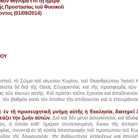
ικόν Μήνυμα ἐπί τῇ ἡμέρᾳ
ῆς Προστασίας τοῦ Φυσικοῦ
ντος (01/09/2014)
,
ΤΟΥ
Υ
στοῦ, τό Σῶμα τοῦ αἰωνίου Κυρίου, τοῦ Θεανθρώπου Ἰησοῦ Χ
άλιστα δέ διά τῆς Θείας Εὐχαριστίας καί τῆς προσφορᾶς τῶ
ς τῶν τέκνων αὐτῆς. Καί πράττει τοῦτο, ἔχουσα καί ἀποδεικνύ
 τόν βαθμόν κατά τόν ὁποῖον τήν ἐπιδεικνύει καί ὁ ἐπουράνι
 ἐν τῇ προσευχητικῇ μνήμῃ αὐτῆς ἡ Ἐκκλησία, διατηρεῖ
ρεάζει τήν ζωήν αὐτῶν.
Διό καί δέν μένει ἀσυγκίνητος καί ἀδιά
ος, ἡ ὁποία καθ᾿ ἡμέραν συντελουμένη, ἕνεκα τῆς ἀπληστ
ρίας, συνιστᾷ ἐν τῇ οὐσίᾳ ἀποστροφήν τοῦ προσώπου τοῦ Κυρ
νίδος τῆς δημιουργίας, τῆς ἀνθρωπίνης ὑπάρξεως καί ἀπειλή