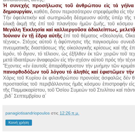
Ἡ συνεχής προσήλωσις τοῦ ἀνθρώπου εἰς τά γήϊνα 
δημιουργίαν,
καθότι, ὅσον περισσότερον στρεφόμεθα εἰς τή
Τήν ὀφειλετικήν καί σωτηριώδη δέσμευσιν αὐτῆς ὑπέρ τῆς 
ὑλικῇ ἀκμῇ τῆς ἐπί τοῦ πλανήτου ἡμῶν ζωῆς, τοῦ κόσμο
Μεγάλη Ἐκκλησία καί καλλιεργοῦσα ἀδιαλείπτως, μελετ
Ἰούνιον ἐν τῇ ἕδρᾳ αὐτῆς
ἐπί τοῦ θέματος «Θεολογία, Οἰκολ
τέχνας». Στόχος αὐτοῦ ἡ ἀφύπνησις τῆς παγκοσμίου συνειδή
πνευματικῆς διαστάσεως τῆς οἰκολογικῆς κρίσεως καί τῆς ἐπ
ἱερόν, τό ἅγιον, τό τέλειον, ὡς ἐξῆλθεν ἐκ τῶν χειρῶν τοῦ 
μετά ἰδιαιτέρων ἀναφορῶν εἰς τήν σχέσιν αὐτοῦ πρός τήν τέχν
Ἔχοντες «ἐν ἑαυτοῖς ἀπαράθραυστον τήν μνήμην τῶν κριμά
πανορθοδόξων τοῦ λόγου τό ἀληθές καί ἐφιστῶμεν τή
Χάρις τοῦ Κυρίου ἐκ φιλανθρώπου προνοίας ἀσφαλῶς δέν θά 
προστασίας τοῦ περιβάλλοντος ἡμᾶς κόσμου ἐπιστροφήν εἰς
τῆς Παμμακαρίστου, τοῦ Ὁσίου Συμεών τοῦ Στυλίτου καί πάντ
͵βιδ΄ Σεπτεμβρίου α΄
panagiotisandriopoulos
στις
12:26 π.μ.
Κοινή χρήση