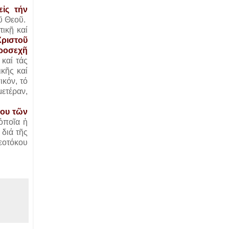
ἰς τήν
ῦ Θεοῦ.
ικῇ καί
Χριστοῦ
προσεχῆ
 καί τάς
ικῆς καί
ικόν, τό
μετέραν,
ρου τῶν
ὁποῖα ἡ
 διά τῆς
εοτόκου