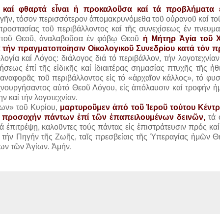
καί φθαρτά εἶναι ἡ προκαλοῦσα καί τά προβλήματα ε
ν γῆν, τόσον περισσότερον ἀπομακρυνόμεθα τοῦ οὐρανοῦ καί το
προστασίας τοῦ περιβάλλοντος καί τῆς συνεχίσεως ἐν πνευματ
υ τοῦ Θεοῦ, ἀναλαβοῦσα ἐν φόβῳ Θεοῦ
ἡ Μήτηρ Ἁγία τοῦ 
ᾷ τήν πραγματοποίησιν Οἰκολογικοῦ Συνεδρίου κατά τόν 
ογία καί Λόγος: διάλογος διά τό περιβάλλον, τήν λογοτεχνίαν
σεως ἐπί τῆς εἰδικῆς καί ἰδιαιτέρας σημασίας πτυχῆς τῆς ἠθ
αναφορᾶς τοῦ περιβάλλοντος εἰς τό «ἀρχαῖον κάλλος», τό φυσ
τεχνουργήσαντος αὐτό Θεοῦ Λόγου, εἰς ἀπόλαυσιν καί τροφήν ἡ
ην καί τήν λογοτεχνίαν.
των» τοῦ Κυρίου,
μαρτυροῦμεν ἀπό τοῦ Ἱεροῦ τούτου Κέντ
ν προσοχήν πάντων ἐπί τῶν ἐπαπειλουμένων δεινῶν,
τά 
ἐπιτρέψῃ, καλοῦντες τούς πάντας εἰς ἐπιστράτευσιν πρός καί
 τήν Πηγήν τῆς Ζωῆς, ταῖς πρεσβείαις τῆς Ὑπεραγίας ἡμῶν Θ
ων τῶν Ἁγίων. Ἀμήν.