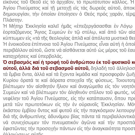
εἰκόνος τοῦ Θεοῦ εἰς τό ἀρχαῖον, τό πρωτότυπον κάλλος.
Ἁγίου Πνεύματος καί τῇ μετοχῇ εἰς τάς δωρεάς αὐτοῦ, ἀποκ
δημιουργίαν, τήν ὁποίαν ἐποίησεν ὁ Θεός πρός χαράν, τέρψ
Πλάστην.
Ἡ Μήτηρ Ἐκκλησία καλεῖ ἡμᾶς «ἐπεξεργάσασθαι ἐν Λόγῳ 
ἑορταζόμενος Ἅγιος Συμεών ἐν τῷ στύλῳ, καί ἀπό τῶν αἰσ
κύπτωμεν εἰς «τά τῆς θεολογίας ἁπλᾶ καί ἀπόλυτα μυστικά θε
Ἡ ἐνοικοῦσα ἐπίπνοια τοῦ Ἁγίου Πνεύματος εἶναι αὐτή ἡ ὁπο
περιβάλλον αὐτοῦ, ὥστε νά αἰσθάνεται αὐτό ὡς μέρος τοῦ ἑαυτ
καταχρήσεις καί ὑπερβολάς.
Ὁ σεβασμός καί ἡ τροφή τοῦ ἀνθρώπου ἐκ τοῦ φυσικοῦ κ
αὐτοῦ, ἀλλά διά τοῦ σεβασμοῦ αὐτοῦ,
δηλαδή τοῦ ἀλληλο
τά ἔμβια ὄντα, ἀλλά καί τά ἔχοντα ἰκμάδα καί προσφοράν ζω
Κυρίου ὁρατά τε καί ἀόρατα στοιχεῖα τῆς φύσεως. Τοιουτ
βλέπωμεν τόν αἰσθητόν ἥλιον καί ἀναγώμεθα εἰς τόν νοητόν
Συμεών καί νά βλέπωμεν τόν ἀληθινόν στῦλον τοῦ φωτός, ν
νεφέλην τοῦ Ἁγίου Πνεύματος, εἰς τήν κατάπαυσιν, ὅπου 
μετά τῶν πρωτοτόκων εἰς τήν ἐν οὐρανοῖς Ἐκκλησίαν. Μό
ἑκάστου ἐμβίου ὄντος καί φυτοῦ εἰς τήν παγκόσμιον λειτουργ
διά τῆς ἀνθρωπίνης ἀδυνάμου βίας πάντα τά περιβαλλοντικ
νά συνεχίσωμεν τόν πνευματικόν ἀγῶνα καί τήν προσπάθε
ἐφιστῶντες τήν προσοχήν πάντων εἰς τήν ἀναγκαιότητα προστ
ἀλλοιώσεως αὐτῆς.