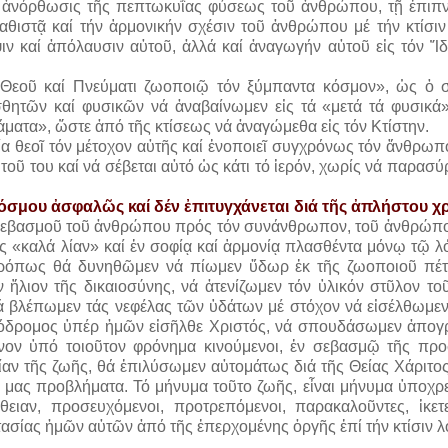
 Ἡ ἀνόρθωσις τῆς πεπτωκυΐας φύσεως τοῦ ἀνθρώπου, τῇ ἐπιπν
αθιστᾷ καί τήν ἁρμονικήν σχέσιν τοῦ ἀνθρώπου μέ τήν κτίσιν
ιν καί ἀπόλαυσιν αὐτοῦ, ἀλλά καί ἀναγωγήν αὐτοῦ εἰς τόν Ἴδ
Θεοῦ καί Πνεύματι ζωοποιῷ τόν ξύμπαντα κόσμον», ὡς ὁ 
θητῶν καί φυσικῶν νά ἀναβαίνωμεν εἰς τά «μετά τά φυσικά»
άματα», ὥστε ἀπό τῆς κτίσεως νά ἀναγώμεθα εἰς τόν Κτίστην.
ία θεοῖ τόν μέτοχον αὐτῆς καί ἑνοποιεῖ συγχρόνως τόν ἄνθρωπ
οῦ του καί νά σέβεται αὐτό ὡς κάτι τό ἱερόν, χωρίς νά παρασύρ
όσμου ἀσφαλῶς καί δέν ἐπιτυγχάνεται διά τῆς ἀπλήστου 
σεβασμοῦ τοῦ ἀνθρώπου πρός τόν συνάνθρωπον, τοῦ ἀνθρώπ
ῆς «καλά λίαν» καί ἐν σοφίᾳ καί ἁρμονίᾳ πλασθέντα μόνῳ τῷ 
οτρόπως θά δυνηθῶμεν νά πίωμεν ὕδωρ ἐκ τῆς ζωοποιοῦ πέτ
 ἥλιον τῆς δικαιοσύνης, νά ἀτενίζωμεν τόν ὑλικόν στῦλον το
ά βλέπωμεν τάς νεφέλας τῶν ὑδάτων μέ στόχον νά εἰσέλθωμεν 
πρόδρομος ὑπέρ ἡμῶν εἰσῆλθε Χριστός, νά σπουδάσωμεν ἀπογ
νον ὑπό τοιοῦτον φρόνημα κινούμενοι, ἐν σεβασμῷ τῆς πρ
ίαν τῆς ζωῆς, θά ἐπιλύσωμεν αὐτομάτως διά τῆς Θείας Χάριτος
ά μας προβλήματα. Τό μήνυμα τοῦτο ζωῆς, εἶναι μήνυμα ὑποχ
ιαν, προσευχόμενοι, προτρεπόμενοι, παρακαλοῦντες, ἱκετε
ασίας ἡμῶν αὐτῶν ἀπό τῆς ἐπερχομένης ὀργῆς ἐπί τήν κτίσιν 