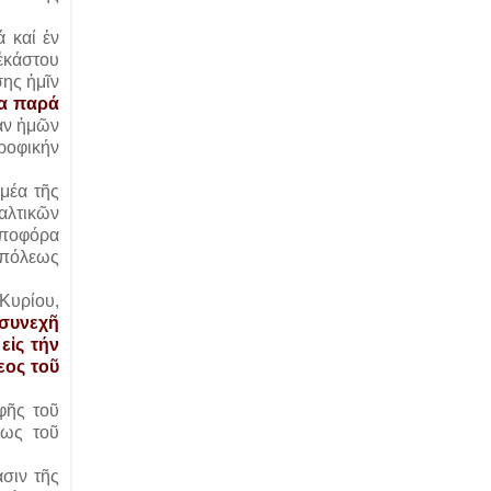
 καί ἐν
ἑκάστου
σης ἡμῖν
θα παρά
ίαν ἡμῶν
ροφικήν
ομέα τῆς
αλτικῶν
ρποφόρα
ουπόλεως
 Κυρίου,
συνεχῆ
εἰς τήν
εος τοῦ
φῆς τοῦ
εως τοῦ
σιν τῆς