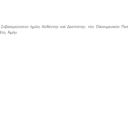
 Σεβασμιώτατον ἡμῶν Αὐθέντην καί Δεσπότην, τόν Οἰκουμενικόν Πατ
ἔτη. Ἀμήν.