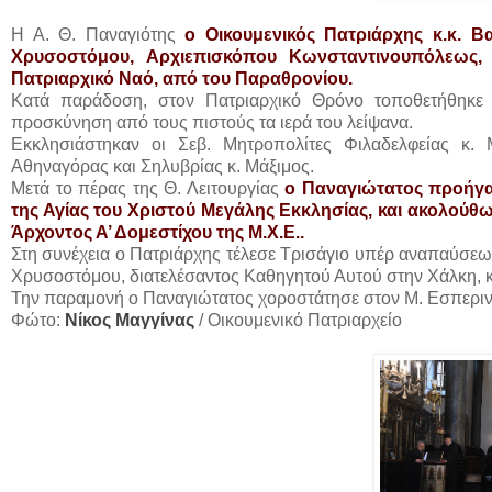
Η Α. Θ. Παναγιότης
ο Οικουμενικός Πατριάρχης κ.κ. Β
Χρυσοστόμου, Αρχιεπισκόπου Κωνσταντινουπόλεως, 
Πατριαρχικό Ναό, από του Παραθρονίου.
Κατά παράδοση, στον Πατριαρχικό Θρόνο τοποθετήθηκε η
προσκύνηση από τους πιστούς τα ιερά του λείψανα.
Εκκλησιάστηκαν οι Σεβ. Μητροπολίτες Φιλαδελφείας κ.
Αθηναγόρας και Σηλυβρίας κ. Μάξιμος.
Μετά το πέρας της Θ. Λειτουργίας
ο Παναγιώτατος προήγα
της Αγίας του Χριστού Μεγάλης Εκκλησίας, και ακολούθω
Άρχοντος Α’ Δομεστίχου της Μ.Χ.Ε..
Στη συνέχεια ο Πατριάρχης τέλεσε Τρισάγιο υπέρ αναπαύσ
Χρυσοστόμου, διατελέσαντος Καθηγητού Αυτού στην Χάλκη, 
Την παραμονή ο Παναγιώτατος χοροστάτησε στον Μ. Εσπεριν
Φώτο:
Νίκος Μαγγίνας
/ Οικουμενικό Πατριαρχείο