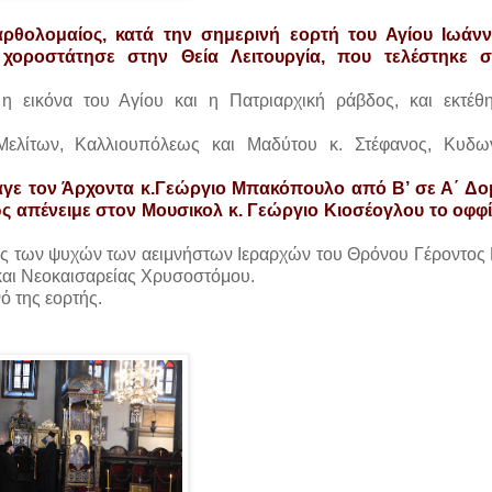
αρθολομαίος, κατά την σημερινή εορτή του Αγίου Ιωάν
χοροστάτησε στην Θεία Λειτουργία, που τελέστηκε σ
 εικόνα του Αγίου και η Πατριαρχική ράβδος, και εκτέθ
 Μελίτων, Καλλιουπόλεως και Μαδύτου κ. Στέφανος, Κυδω
γε τον Άρχοντα κ.Γεώργιο Μπακόπουλο από Β’ σε Α΄ Δο
ς απένειμε στον Μουσικολ κ. Γεώργιο Κιοσέογλου το οφφί
εως των ψυχών των αειμνήστων Ιεραρχών του Θρόνου Γέροντος
και Νεοκαισαρείας Χρυσοστόμου.
ό της εορτής.