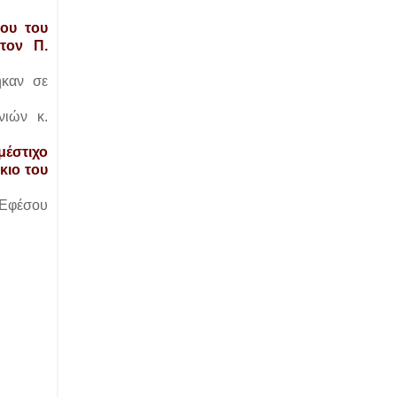
νου του
τον Π.
ηκαν σε
νιών κ.
μέστιχο
κιο του
 Εφέσου