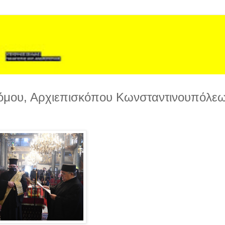
τόμου, Αρχιεπισκόπου Κωνσταντινουπόλεω