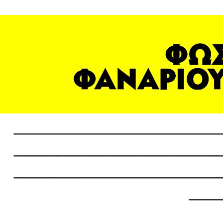
___________________
___________________
___________________
___