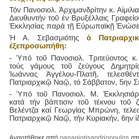
Τόν Πανοσιολ. Ἀρχιμανδρίτην κ. Αἰμιλ
Διευθυντήν τοῦ ἐν Βρυξέλλαις Γραφεί
Ἐκκλησίας παρά τῇ Εὐρωπαϊκῇ Ἑνώσε
Ἡ Α. Σεβασμιότης
ὁ Πατριαρχικ
ἐξεπροσωπήθη:
- Ὑπό τοῦ Πανοσιολ. Τριτεύοντος κ
τούς γάμους τοῦ ζεύγους Δημητρί
Ἰωάννας Ἀγγέλου-Πλατῆ, τελεσθ
Πατριαρχικῷ Ναῷ, τό Σάββατον, 5ην 
- Ὑπό τοῦ Πανοσιολ. Μ. Ἐκκλησιάρχ
κατά τήν βάπτισιν τοῦ τέκνου τοῦ 
Βελέντζα καί Γεωργίας Μπρώνη, τελε
Πατριαρχικῷ Ναῷ, τήν Κυριακήν, 6ην ἰδ
Αναρτήθηκε από
panagiotisandriopoulos
στ