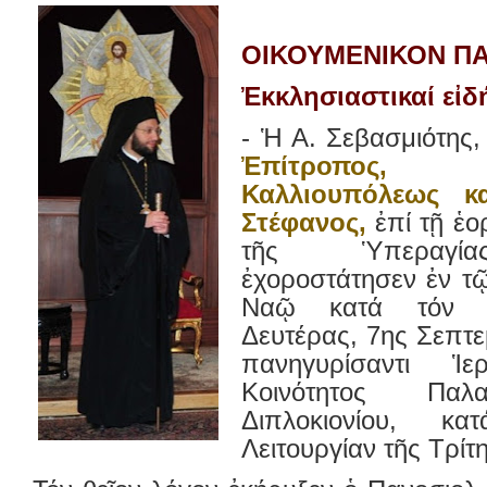
ΟΙΚΟΥΜΕΝΙΚΟΝ Π
Ἐκκλησιαστικαί εἰδ
- Ἡ Α. Σεβασμιότης,
Ἐπίτροπος, Μ
Καλλιουπόλεως κ
Στέφανος,
ἐπί τῇ ἑο
τῆς Ὑπεραγία
ἐχοροστάτησεν ἐν τ
Ναῷ κατά τόν Ἑ
Δευτέρας, 7ης Σεπτε
πανηγυρίσαντι 
Κοινότητος Παλ
Διπλοκιονίου, κ
Λειτουργίαν τῆς Τρίτη