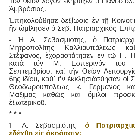
Τόν θεῖον λόγον ἐκήρυξεν ὁ Πανοσιολ.
Ἀμβρόσιος.
Ἐπηκολούθησε δεξίωσις ἐν τῇ Κοινοτι
ἥν ὡμίλησεν ὁ Σεβ. Πατριαρχικός Ἐπί
- Ἡ Α. Σεβασμιότης, ὁ Πατριαρχι
Μητροπολίτης Καλλιουπόλεως κ
Στέφανος, ἐχοροστάτησεν ἐν τῷ Π. 
κατά τόν Μ. Ἑσπερινόν τοῦ Σ
Σεπτεμβρίου, καί τήν Θείαν Λειτουργί
6ης ἰδίου, καθ᾿ ἥν ἐκκλησιάσθησαν οἱ 
Θεοδωρουπόλεως κ. Γερμανός κα
Μάξιμος καθώς καί ὅμιλοι προσ
ἐξωτερικοῦ.
* * *
Ἡ Α. Σεβασμιότης,
ὁ Πατριαρχι
ἐδέχθη εἰς ἀκρόασιν: