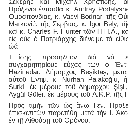
Σέκερης καί Μιχαήλ Χρηστίδης, οἱ
Πρόξενοι ἐνταῦθα κ. Andrey Podelysh
Ὁμοσπονδίας, κ. Vasyl Bodnar, τῆς Οὐ
Marković, τῆς Σερβίας, κ. Igor Bely, 
καί κ. Charles F. Hunter τῶν Η.Π.Α., 
εἰς οὕς ὁ Πατριάρχης διένειμε τά εἰθ
ὠά.
Ἐπίσης προσῆλθον διά νά ἐ
συγχαρητηρίους εὐχάς των ὁ Ἐντι
Hazinedar, Δήμαρχος Beşiktaş, μετ
αὐτοῦ Ἐντιμ. κ. Nurhan Palakoğlu, ἡ
Surki, ἐκ μέρους τοῦ Δημάρχου Şişli,
Aygül Güler, ἐκ μέρους τοῦ A.K.P. τῆς
Πρός τιμήν τῶν ὡς ἄνω Γεν. Προξέ
ἐπισκεπτῶν παρετέθη μετά τήν ἱ. Ἀκο
ἐν τῇ Αἰθούσῃ τοῦ Θρόνου.