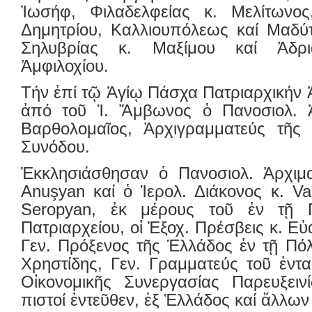
Ἰωσήφ, Φιλαδελφείας κ. Μελίτωνος
Δημητρίου, Καλλιουπόλεως καί Μαδύτ
Σηλυβρίας κ. Μαξίμου καί Ἀδρι
Ἀμφιλοχίου.
Τήν ἐπί τῷ Ἁγίῳ Πάσχα Πατριαρχικήν 
ἀπό τοῦ Ἱ. Ἄμβωνος ὁ Πανοσιολ. Ἀ
Βαρθολομαῖος, Ἀρχιγραμματεύς τῆς 
Συνόδου.
Ἐκκλησιάσθησαν ὁ Πανοσιολ. Ἀρχιμαν
Anuşyan καί ὁ Ἱερολ. Διάκονος κ. V
Seropyan, ἐκ μέρους τοῦ ἐν τῇ Π
Πατριαρχείου, οἱ Ἐξοχ. Πρέσβεις κ. Ε
Γεν. Πρόξενος τῆς Ἑλλάδος ἐν τῇ Πόλε
Χρηστίδης, Γεν. Γραμματεύς τοῦ ἐντ
Οἰκονομικῆς Συνεργασίας Παρευξει
πιστοί ἐντεῦθεν, ἐξ Ἑλλάδος καί ἄλλ