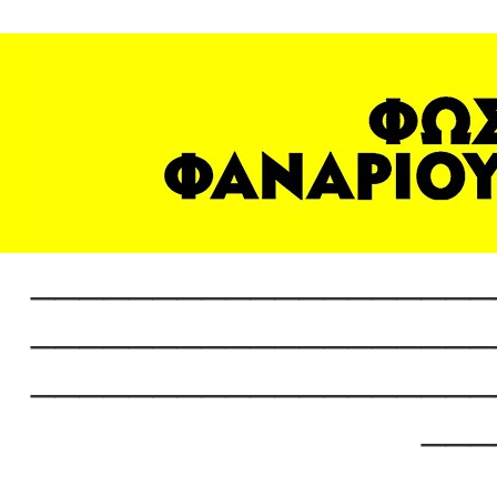
___________________
___________________
___________________
___