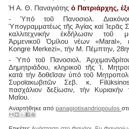
Ἡ Α. Θ. Παναγιότης
ὁ Πατριάρχης, 
- Ὑπό τοῦ Πανοσιολ. Διακόνο
Ὑπογραμματέως τῆς Ἁγίας καί Ἱερᾶς Σ
καλλιτεχνικήν ἐκδήλωσιν τοῦ μου
Ἀρμενικοῦ Ὁμίλου νέων «Maral», ἐ
Kongre Merkezi», τήν Μ. Πέμπτην, 28η
- Ὑπό τοῦ Πανοσιολ. Ἀρχιμανδρίτο
Δημητριάδου, κληρικοῦ τῆς Ἱ. Μητρ
κατά τήν δοθεῖσαν ὑπό τοῦ Μητροπολ
Συροϊακωβιτῶν Σεβ. κ. Filüksino
πασχάλιον δεξίωσιν, τήν Κυριακήν
Μαΐου.
Αναρτήθηκε από
panagiotisandriopoulos
στ
Ετικέτες
Ανάσταση στο Φανάρι
,
Εν Φαναρίω