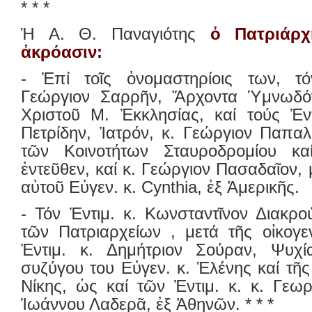
* * *
Ἡ Α. Θ. Παναγιότης
ὁ Πατριάρχ
ἀκρόασιν:
- Ἐπί τοῖς ὀνομαστηρίοις των, τό
Γεώργιον Σαρρῆν, Ἄρχοντα Ὑμνωδόν
Χριστοῦ Μ. Ἐκκλησίας, καί τούς Ἐντ
Πετρίδην, Ἰατρόν, κ. Γεώργιον Παπα
τῶν Κοινοτήτων Σταυροδρομίου κα
ἐντεῦθεν, καί κ. Γεώργιον Πασαδαῖον,
αὐτοῦ Εὐγεν. κ. Cynthia, ἐξ Ἀμερικῆς.
- Τόν Ἐντιμ. κ. Κωνσταντῖνον Διακρ
τῶν Πατριαρχείων , μετά τῆς οἰκογε
Ἐντιμ. κ. Δημήτριον Σούραν, Ψυχί
συζύγου του Εὐγεν. κ. Ἑλένης καί τῆ
Νίκης, ὡς καί τῶν Ἐντιμ. κ. κ. Γεωρ
Ἰωάννου Λαδερᾶ, ἐξ Ἀθηνῶν. * * *