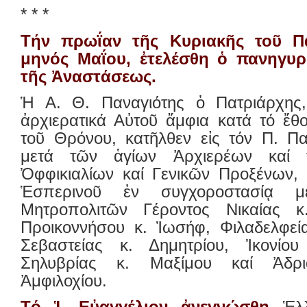
* * *
Τήν πρωΐαν τῆς Κυριακῆς τοῦ Π
μηνός Μαΐου, ἐτελέσθη ὁ πανηγυρ
τῆς Ἀναστάσεως.
Ἡ Α. Θ. Παναγιότης ὁ Πατριάρχης,
ἀρχιερατικά Αὐτοῦ ἄμφια κατά τό ἔθ
τοῦ Θρόνου, κατῆλθεν εἰς τόν Π. Πα
μετά τῶν ἁγίων Ἀρχιερέων καί 
Ὀφφικιαλίων καί Γενικῶν Προξένων, 
Ἑσπερινοῦ ἐν συγχοροστασίᾳ 
Μητροπολιτῶν Γέροντος Νικαίας κ.
Προικοννήσου κ. Ἰωσήφ, Φιλαδελφεία
Σεβαστείας κ. Δημητρίου, Ἰκονίου
Σηλυβρίας κ. Μαξίμου καί Ἀδρι
Ἀμφιλοχίου.
Τό Ἱ. Εὐαγγέλιον ἀνεγνώσθη
Ἑλ