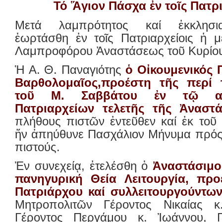
Τό Ἅγιον Πάσχα ἐν τοῖς Πατρ
Μετά λαμπρότητος καί ἐκκλησια
ἑωρτάσθη ἐν τοῖς Πατριαρχείοις ἡ μ
Λαμπροφόρου Ἀναστάσεως τοῦ Κυρίο
Ἡ Α. Θ. Παναγιότης
ὁ Οἰκουμενικός Π
Βαρθολομαῖος,προέστη τῆς περί 
τοῦ Μ. Σαββάτου ἐν τῷ α
Πατριαρχείων τελετῆς τῆς Ἀναστά
πλήθους πιστῶν ἐντεῦθεν καί ἐκ τοῦ 
ἥν ἀπηύθυνε Πασχάλιον Μήνυμα πρός
πιστούς.
Ἐν συνεχείᾳ, ἐτελέσθη ὁ
Ἀναστάσιμο
πανηγυρική Θεία Λειτουργία, προ
Πατριάρχου καί συλλειτουργούντω
Μητροπολιτῶν Γέροντος Νικαίας κ.
Γέροντος Περγάμου κ. Ἰωάννου, Π