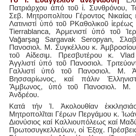
Πατριάρχου ἀπό τοῦ ἱ. Συνθρόνου, Τ
Σεβ. Μητροπολίτου Γέροντος Νικαίας 
Λατινιστί ὑπό τοῦ ΡΚαθολικοῦ ἱερέως
Tierrablanca, Ἀρμενιστί ὑπό τοῦ Ἱε
Vağarşag Sargavak Seropyan, Σλαβ
Πανοσιολ. Μ. Συγκέλλου κ. Ἀμβροσίου
τοῦ Αἰδεσιμ. Πρεσβυτέρου κ. Vlad
Ἀγγλιστί ὑπό τοῦ Πανοσιολ. Τριτεύο
Γαλλιστί ὑπό τοῦ Πανοσιολ. Μ. Ἀρ
Βησσαρίωνος, καί πάλιν Ἑλληνισ
Ἄμβωνος, ὑπό τοῦ Πανοσιολ. Μ. Ἀ
Ἀνδρέου.
Κατά τήν Ἱ. Ἀκολουθίαν ἐκκλησιά
Μητροπολῖται Γέρων Περγάμου κ. Ἰωά
Διονύσιος καί Καλλιουπόλεως καί Μαδύ
Πρωτοσυγκελλεύων, οἱ Ἐξοχ. Πρέσβεις