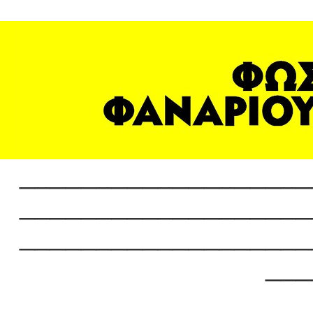
___________________
___________________
___________________
___