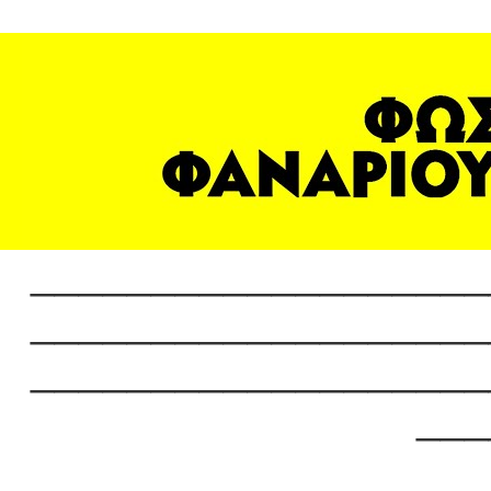
___________________
___________________
___________________
___