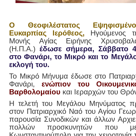
O Θεοφιλέστατος Eψηφισμέν
Ευκαρπίας Ιερόθεος,
Ηγούμενος τη
Μονής Αγίας Ειρήνης Χρυσοβαλά
(Η.Π.Α.)
έδωσε σήμερα, Σάββατο 4
στο Φανάρι, το Μικρό και το Μεγάλ
εκλογή του.
Το Μικρό Μήνυμα έδωσε στο Πατριαρχ
Φανάρι,
ενώπιον του Οικουμενικ
Βαρθολομαίου
και Ιεραρχών του Θρό
Η τελετή του Μεγάλου Μηνύματος π
στον Πατριαρχικό Ναό του Αγίου Γεωρ
παρουσία Συνοδικών και άλλων Αρχιε
πολλών προσκυνητών που με
Κωνσταντινούπολη για την χειροτονία