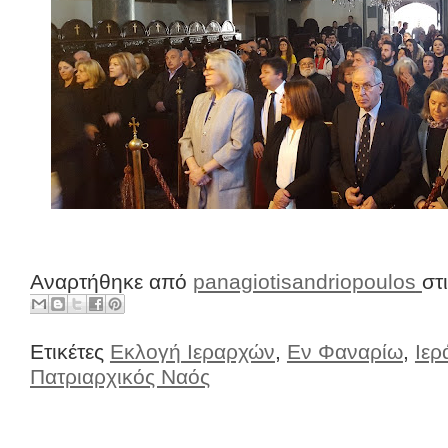
Αναρτήθηκε από
panagiotisandriopoulos
στ
Ετικέτες
Εκλογή Ιεραρχών
,
Εν Φαναρίω
,
Ιερ
Πατριαρχικός Ναός