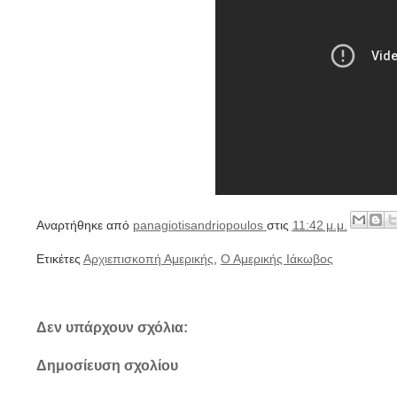
Αναρτήθηκε από
panagiotisandriopoulos
στις
11:42 μ.μ.
Ετικέτες
Αρχιεπισκοπή Αμερικής
,
Ο Αμερικής Ιάκωβος
Δεν υπάρχουν σχόλια:
Δημοσίευση σχολίου