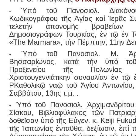
- Ὑπό τοῦ Πανοσιολ. Διακόνο
Κωδικογράφου τῆς Ἁγίας καί Ἱερᾶς Σ
τελετήν ἀπονομῆς βραβείων 
Δημοσιογράφων Τουρκίας, ἐν τῷ ἐν Τ
«The Marmara», τήν Πέμπτην, 11ην Δε
- Ὑπό τοῦ Πανοσιολ. Μ. Ἀρχι
Βησσαρίωνος, κατά τήν ὑπό τοῦ
Προξενείου τῆς Πολωνίας δι
Χριστουγεννιάτικην συναυλίαν ἐν τῷ
ΡΚαθολικῷ ναῷ τοῦ Ἁγίου Ἀντωνίου,
Σαββάτου, 13ης τ.μ. .
- Ὑπό τοῦ Πανοσιολ. Ἀρχιμανδρίτου
Σίσκου, Βιβλιοφύλακος τῶν Πατριαρ
δοθεῖσαν ὑπό τῆς Εὐγεν. κ. Keiji Fuku
τῆς Ἰαπωνίας ἐνταῦθα, δεξίωσιν, ἐπί το