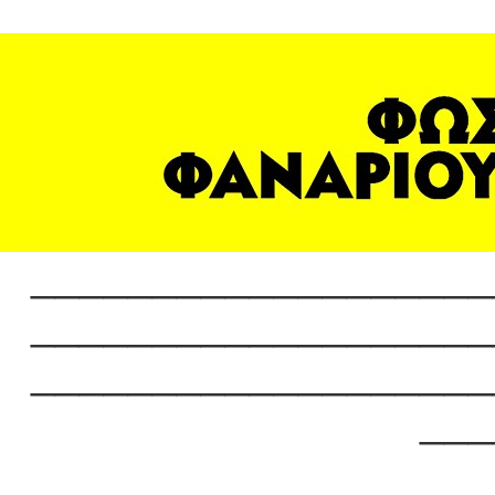
___________________
___________________
___________________
___