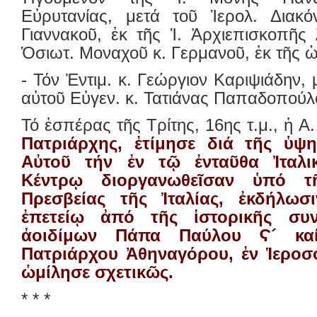
Εὐρυτανίας, μετά τοῦ Ἱερολ. Διακό
Γιαννακοῦ, ἐκ τῆς Ἱ. Ἀρχιεπισκοπῆς
Ὁσιωτ. Μοναχοῦ κ. Γερμανοῦ, ἐκ τῆς 
- Τόν Ἐντιμ. κ. Γεώργιον Καριψιάδην,
αὐτοῦ Εὐγεν. κ. Τατιάνας Παπαδοπούλ
Τό ἑσπέρας τῆς Τρίτης, 16ης τ.μ., ἡ Α
Πατριάρχης, ἐτίμησε διά τῆς ὑψ
Αὐτοῦ τήν ἐν τῷ ἐνταῦθα Ἰταλι
Κέντρῳ διοργανωθεῖσαν ὑπό τ
Πρεσβείας τῆς Ἰταλίας, ἐκδήλωσ
ἐπετείῳ ἀπό τῆς ἱστορικῆς συ
ἀοιδίμων Πάπα Παύλου Ϛ´ καί
Πατριάρχου Ἀθηναγόρου, ἐν Ἱεροσο
ὡμίλησε σχετικῶς.
* * *