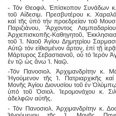
- Τόν Θεοφιλ. Ἐπίσκοπον Συνάδων κ.
τoῦ Αἰδεσιμ. Πρεσβυτέρου κ. Χαρα
καί τῆς ὑπό τήν προεδρείαν τοῦ Μουσι
Παριζιάνου, Ἄρχοντος Λαμπαδαρίου
Ἀρχιεπισκοπῆς-Καθηγητοῦ, Ἐκκλησιασ
τοῦ Ἱ. Ναοῦ Ἁγίου Δημητρίου Σαρμασι
Αὐτῷ τόν εἰθισμένον ἄρτον, ἐπί τῇ ἱερ
Μάρτυρος Σεβαστιανοῦ, οὗ τό Ἱερόν Ἁγ
ἐν τῷ ὡς ἄνω Ἱ. Ναῷ.
-Τόν Πανοσιολ. Ἀρχιμανδρίτην κ. Μά
Ἡγούμενον τῆς Ἱ. Πατριαρχικῆς καί
Μονῆς Ἁγίου Διονυσίου τοῦ ἐν Ὀλύμπ
ὑπό τοῦ Ὁσιολ. Ἱερομονάχου κ. Σι
ἀδελφῶν αὐτῆς.
- Τόν Πανοσιολ. Ἀρχιμανδρίτην κ. Δο
Ἡγούμενον τῆς Ἱ. Μονῆς Πανα