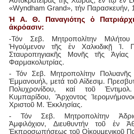
Αὐτοκρατείρας τῆς Χώρας, ἐν τῷ ἐν L
«Wyndham Grand», τήν Παρασκευήν, 1
Ἡ Α. Θ. Παναγιότης ὁ Πατριάρχη
ἀκρόασιν:
-Τόν Σεβ. Μητροπολίτην Μιλήτου
Ἡγούμενον τῆς ἐν Χαλκιδικῇ Ἱ. Πα
Σταυροπηγιακῆς Μονῆς τῆς Ἁγίας 
Φαρμακολυτρίας.
- Τόν Σεβ. Μητροπολίτην Πολυανῆς κ
Ἐμμανουήλ, μετά τοῦ Αἰδεσιμ. Πρεσβυ
Πολυχρονίδου, καί τοῦ Ἐντιμολ
Κυμπαρίδου, Ἄρχοντος Ἱερομνήμονο
Χριστοῦ Μ. Ἐκκλησίας.
- Τόν Σεβ. Μητροπολίτην Ἀδρι
Ἀμφιλόχιον, Διευθυντήν τοῦ ἐν Ἀθ
Ἐκπροσωπήσεως τοῦ Οἰκουμενικοῦ Πα