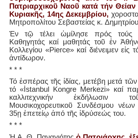
Πατριαρχικοῦ Ναοῦ κατά τήν Θείαν 
Κυριακῆς, 14ης Δεκεμβρίου,
χοροστα
Μητροπολίτου Σεβαστείας κ. Δημητρίο
Ἐν τῷ τέλει ὡμίλησε πρός τούς ἐ
Καθηγητάς καί μαθητάς τοῦ ἐν Ἀθήνα
Κολλεγίου «Pierce» καί διένειμεν εἰς 
ἀντίδωρον.
* * *
Τό ἑσπέρας τῆς ἰδίας, μετέβη μετά τῶ
τό «İstanbul Kongre Merkezi» καί π
καλλιτεχνικήν ἐκδήλωσιν τ
Μουσικοχορευτικοῦ Συνδέσμου νέων 
35ῃ ἐπετείῳ ἀπό τῆς ἱδρύσεώς του.
* * *
Ἡ Α. Θ. Παναγιότης
ὁ Πατριάρχης, 