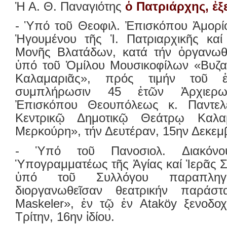
Ἡ Α. Θ. Παναγιότης
ὁ Πατριάρχης, ἐ
- Ὑπό τοῦ Θεοφιλ. Ἐπισκόπου Ἀμορίο
Ἡγουμένου τῆς Ἱ. Πατριαρχικῆς καί
Μονῆς Βλατάδων, κατά τήν ὀργανωθ
ὑπό τοῦ Ὁμίλου Μουσικοφίλων «Βυζαν
Καλαμαριᾶς», πρός τιμήν τοῦ ἑ
συμπλήρωσιν 45 ἐτῶν Ἀρχιερω
Ἐπισκόπου Θεουπόλεως κ. Παντελ
Κεντρικῷ Δημοτικῷ Θεάτρῳ Καλα
Μερκούρη», τήν Δευτέραν, 15ην Δεκεμ
- Ὑπό τοῦ Πανοσιολ. Διακόνο
Ὑπογραμματέως τῆς Ἁγίας καί Ἱερᾶς Σ
ὑπό τοῦ Συλλόγου παραπληγι
διοργανωθεῖσαν θεατρικήν παράσ
Maskeler», ἐν τῷ ἐν Ataköy ξενοδο
Τρίτην, 16ην ἰδίου.