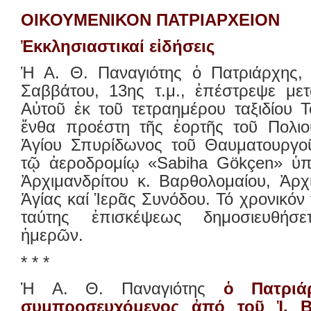
ΟΙΚΟΥΜΕΝΙΚΟΝ ΠΑΤΡΙΑΡΧΕΙΟΝ
Ἐκκλησιαστικαί εἰδήσεις
Ἡ Α. Θ. Παναγιότης ὁ Πατριάρχης,
Σαββάτου, 13ης τ.μ., ἐπέστρεψε μετ
Αὐτοῦ ἐκ τοῦ τετραημέρου ταξιδίου 
ἔνθα προέστη τῆς ἑορτῆς τοῦ Πολι
Ἁγίου Σπυρίδωνος τοῦ Θαυματουργοῦ
τῷ ἀεροδρομίῳ «Sabiha Gökçen» ὑπ
Ἀρχιμανδρίτου κ. Βαρθολομαίου, Ἀρχ
Ἁγίας καί Ἱερᾶς Συνόδου. Τό χρονικόν
ταύτης ἐπισκέψεως δημοσιευθήσ
ἡμερῶν.
* * *
Ἡ Α. Θ. Παναγιότης
ὁ Πατριά
συμπροσευχόμενος ἀπό τοῦ Ἱ. Β