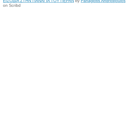
ΕΙΣΟΔΙΑ ΣΤΗΝ ΠΑΝΑΓΙΑ ΤΟΥ ΠΕΡΑΝ
by
Panagiotis Andriopoulos
on Scribd