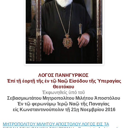
ΛΟΓΟΣ ΠΑΝΗΓΥΡΙΚΟΣ
Ἐπί τῇ ἑορτῇ τῆς ἐν τῷ Ναῷ Εἰσόδου τῆς Ὑπεραγίας
Θεοτόκου
Ἐκφωνηθείς ὑπό τοῦ
Σεβασμιωτάτου Μητροπολίτου Μιλήτου Ἀποστόλου
Ἐν τῷ φερωνύμῳ Ἱερῷ Ναῷ τῆς Παναγίας
εἰς Κωνσταντινούπολιν τῇ 21ῃ Νοεμβρίου 2016
ΜΗΤΡΟΠΟΛΙΤΟΥ ΜΙΛΗΤΟΥ ΑΠΟΣΤΟΛΟΥ ΛΟΓΟΣ ΕΙΣ ΤΑ