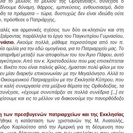
για το μέλλον, το μέλλον της Ομογενείας»,
συνέχισε ο
 δίνουμε δύναμη, θάρρος, εμπνεύσεις, ενθουσιασμό, διότι
εώδη τα πράγματα – τώρα, δυστυχώς δεν είναι ιδεώδη ούτε
,
πρόσθεσε ο Πατριάρχης.
καλές και αρμονικές σχέσεις των δύο εκ-κλησιών και στη
εξαίροντας παράλληλα το έργο του Παγκυπρίου Γυμνασίου,
νάσιο.
Ακούμε πολλά, μάθαμε περισσότερα από τον π.
α ομιλία για την εδώ ομογένεια, για το Πατριαρχείο μας. Το
γκαταριθμεί μεταξύ των αποφοίτων του τον Άγιο Πάφου, αυτό
Παγκύπριον. Από τον κ. Χριστοδούλου που μας επισκέπτεται
. Βικέτο που είναι παλιός φίλος, ήμασταν πολύ φίλοι με τον
ομεν μίαν διαρκήν επικοινωνίαν με την Μεγαλόνησο. Αλλά το
ου Οικουμενικού Πατριαρχείου με την Εκκλησία Κύπρου, που
με καλή συνεργασία στα μείζονα θέματα της Ορθοδοξίας, τα
συνέχισε,
«έχουμε συνυπάρξει σε πολλά συνέδρια [...] σε
ίσουμε και εις το μέλλον να διακονούμε την πανορθόδοξο
ση των πρεσβυγενών πατριαρχείων και της Εκκλησίας
ήθηκε η κατάσταση των χριστιανών της Μ. Ανατολής,
ανδρο Καρλούτσο από την Αμερική για τη δέσμευση που
μα,
«μια δέσμευση ημών και των υπολοίπων που ισχύει