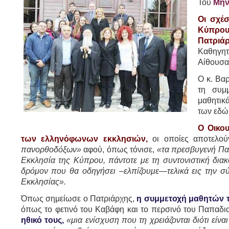
Του
Μην
Οι σχέσ
Κύπρου 
Πατριά
Καθηγητ
Αίθουσα
Ο κ. Βα
τη συμ
μαθητικά
των εδώ
Ο Οικου
των ελληνόφωνων εκκλησιών,
οι οποίες αποτελο
πανορθοδόξων»
αφού, όπως τόνισε,
«τα πρεσβυγενή Πατ
Εκκλησία της Κύπρου, πάντοτε με τη συντονιστική διακ
δρόμον που θα οδηγήσει –ελπίζουμε—τελικά εις την σ
Εκκλησίας».
Όπως σημείωσε ο Πατριάρχης,
η συμμετοχή μαθητών τ
όπως το φετινό του Καβάφη και το περσινό του Παπαδι
ηθικό τους,
«μια ενίσχυση που τη χρειάζονται διότι είν