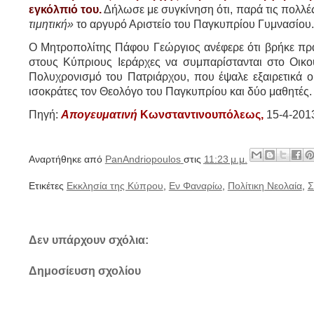
εγκόλπιό του.
Δήλωσε με συγκίνηση ότι, παρά τις πολλές
τιμητική»
το αργυρό Αριστείο του Παγκυπρίου Γυμνασίου
Ο Μητροπολίτης Πάφου Γεώργιος ανέφερε ότι βρήκε πρα
στους Κύπριους Ιεράρχες να συμπαρίστανται στο Οικ
Πολυχρονισμό του Πατριάρχου, που έψαλε εξαιρετικά
ισοκράτες τον Θεολόγο του Παγκυπρίου και δύο μαθητές
Πηγή:
Απογευματινή
Κωνσταντινουπόλεως,
15-4-201
Αναρτήθηκε από
PanAndriopoulos
στις
11:23 μ.μ.
Ετικέτες
Εκκλησία της Κύπρου
,
Εν Φαναρίω
,
Πολίτικη Νεολαία
,
Σ
Δεν υπάρχουν σχόλια:
Δημοσίευση σχολίου