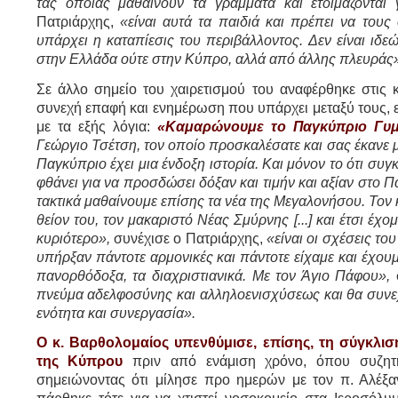
τας οποίας μαθαίνουν τα γράμματα και ετοιμάζονται 
Πατριάρχης,
«είναι αυτά τα παιδιά και πρέπει να τους
υπάρχει η καταπίεσις του περιβάλλοντος. Δεν είναι ιδ
στην Ελλάδα ούτε στην Κύπρο, αλλά από άλλης πλευράς»
Σε άλλο σημείο του χαιρετισμού του αναφέρθηκε στις 
συνεχή επαφή και ενημέρωση που υπάρχει μεταξύ τους, 
με τα εξής λόγια:
«Καμαρώνουμε το Παγκύπριο Γυμ
Γεώργιο Τσέτση, τον οποίο προσκαλέσατε και σας έκανε μί
Παγκύπριο έχει μια ένδοξη ιστορία. Και μόνον το ότι συ
φθάνει για να προσδώσει δόξαν και τιμήν και αξίαν στο 
τακτικά μαθαίνουμε επίσης τα νέα της Μεγαλονήσου. Τον κ
θείον του, τον μακαριστό Νέας Σμύρνης [...] και έτσι έχ
κυριότερο»,
συνέχισε ο Πατριάρχης,
«είναι οι σχέσεις τ
υπήρξαν πάντοτε αρμονικές και πάντοτε είχαμε και έχου
πανορθόδοξα, τα διαχριστιανικά. Με τον Άγιο Πάφου»,
πνεύμα αδελφοσύνης και αλληλοενισχύσεως και θα συνεχ
ενότητα και συνεργασία».
Ο κ. Βαρθολομαίος υπενθύμισε, επίσης, τη σύγκλι
της Κύπρου
πριν από ενάμιση χρόνο, όπου συζητ
σημειώνοντας ότι μίλησε προ ημερών με τον π. Αλέξ
πάρθηκε τότε για να χτιστεί νοσοκομείο στα Ιεροσόλυ