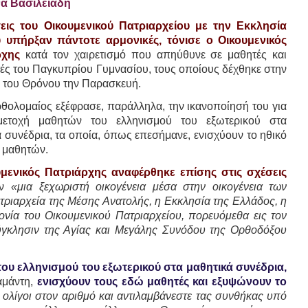
ά Βασιλειάδη
εις του Οικουμενικού Πατριαρχείου με την Εκκλησία
υπήρξαν πάντοτε αρμονικές, τόνισε ο Οικουμενικός
ρχης
κατά τον χαιρετισμό που απηύθυνε σε μαθητές και
ές του Παγκυπρίου Γυμνασίου, τους οποίους δέχθηκε στην
 του Θρόνου την Παρασκευή.
ρθολομαίος εξέφρασε, παράλληλα, την ικανοποίησή του για
μετοχή μαθητών του ελληνισμού του εξωτερικού στα
 συνέδρια, τα οποία, όπως επεσήμανε, ενισχύουν το ηθικό
 μαθητών.
μενικός Πατριάρχης αναφέρθηκε επίσης στις σχέσεις
ύν
«μια ξεχωριστή οικογένεια μέσα στην οικογένεια των
ριαρχεία της Μέσης Ανατολής, η Εκκλησία της Ελλάδος, η
ονία του Οικουμενικού Πατριαρχείου, πορευόμεθα εις τον
ύγκλησιν της Αγίας και Μεγάλης Συνόδου της Ορθοδόξου
ου ελληνισμού του εξωτερικού στα μαθητικά συνέδρια,
αμάντη,
ενισχύουν τους εδώ μαθητές και εξυψώνουν το
αι ολίγοι στον αριθμό και αντιλαμβάνεστε τας συνθήκας υπό