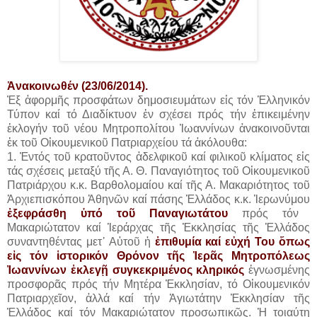
Ἀνακοινωθέν (23/06/2014).
Ἐξ ἀφορμῆς προσφάτων δημοσιευμάτων εἰς τόν Ἑλληνικόν
Τύπον καί τό Διαδίκτυον ἐν σχέσει πρός τήν ἐπικειμένην
ἐκλογήν τοῦ νέου Μητροπολίτου Ἰωαννίνων ἀνακοινοῦνται
ἐκ τοῦ Οἰκουμενικοῦ Πατριαρχείου τά ἀκόλουθα:
1. Ἐντός τοῦ κρατοῦντος ἀδελφικοῦ καί φιλικοῦ κλίματος εἰς
τάς σχέσεις μεταξύ τῆς Α. Θ. Παναγιότητος τοῦ Οἰκουμενικοῦ
Πατριάρχου κ.κ. Βαρθολομαίου καί τῆς Α. Μακαριότητος τοῦ
Ἀρχιεπισκόπου Ἀθηνῶν καί πάσης Ἑλλάδος κ.κ. Ἱερωνύμου
ἐξεφράσθη ὑπό τοῦ Παναγιωτάτου
πρός τόν
Μακαριώτατον καί Ἱεράρχας τῆς Ἐκκλησίας τῆς Ἑλλάδος
συναντηθέντας μετ᾿ Αὐτοῦ ἡ
ἐπιθυμία καί εὐχή Του ὅπως
εἰς τόν ἱστορικόν Θρόνον τῆς Ἱερᾶς Μητροπόλεως
Ἰωαννίνων ἐκλεγῇ συγκεκριμένος κληρικός
ἐγνωσμένης
προσφορᾶς πρός τήν Μητέρα Ἐκκλησίαν, τό Οἰκουμενικόν
Πατριαρχεῖον, ἀλλά καί τήν Ἁγιωτάτην Ἐκκλησίαν τῆς
Ἑλλάδος καί τόν Μακαριώτατον προσωπικῶς. Ἡ τοιαύτη