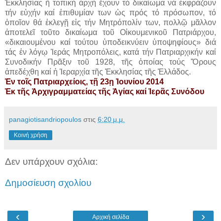
Ἐκκλησίας ἤ τοπική ἀρχή ἔχουν τό δικαίωμα νά ἐκφράζουν
τήν εὐχήν καί ἐπιθυμίαν των ὡς πρός τό πρόσωπον, τό
ὁποῖον θά ἐκλεγῇ εἰς τήν Μητρόπολίν των, πολλῷ μᾶλλον
ἀποτελεῖ τοῦτο δικαίωμα τοῦ Οἰκουμενικοῦ Πατριάρχου,
«δικαιουμένου καί τούτου ὑποδεικνύειν ὑποψηφίους» διά
τάς ἐν λόγῳ Ἱεράς Μητροπόλεις, κατά τήν Πατριαρχικήν καί
Συνοδικήν Πρᾶξιν τοῦ 1928, τῆς ὁποίας τούς Ὅρους
ἀπεδέχθη καί ἡ Ἱεραρχία τῆς Ἐκκλησίας τῆς Ἑλλάδος.
Ἐν τοῖς Πατριαρχείοις, τῇ 23ῃ Ἰουνίου 2014
Ἐκ τῆς Ἀρχιγραμματείας τῆς Ἁγίας καί Ἱερᾶς Συνόδου
panagiotisandriopoulos
στις
6:20 μ.μ.
Κοινή χρήση
Δεν υπάρχουν σχόλια:
Δημοσίευση σχολίου
‹
›
Αρχική σελίδα