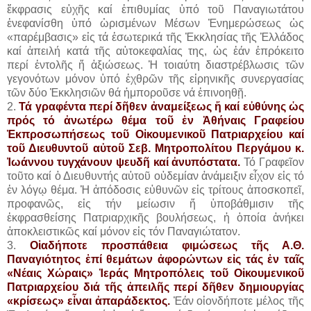
ἔκφρασις εὐχῆς καί ἐπιθυμίας ὑπό τοῦ Παναγιωτάτου
ἐνεφανίσθη ὑπό ὡρισμένων Μέσων Ἐνημερώσεως ὡς
«παρέμβασις» εἰς τά ἐσωτερικά τῆς Ἐκκλησίας τῆς Ἑλλάδος
καί ἀπειλή κατά τῆς αὐτοκεφαλίας της, ὡς ἐάν ἐπρόκειτο
περί ἐντολῆς ἤ ἀξιώσεως. Ἡ τοιαύτη διαστρέβλωσις τῶν
γεγονότων μόνον ὑπό ἐχθρῶν τῆς εἰρηνικῆς συνεργασίας
τῶν δύο Ἐκκλησιῶν θά ἠμποροῦσε νά ἐπινοηθῇ.
2.
Τά γραφέντα περί δῆθεν ἀναμείξεως ἤ καί εὐθύνης ὡς
πρός τό ἀνωτέρω θέμα τοῦ ἐν Ἀθήναις Γραφείου
Ἐκπροσωπήσεως τοῦ Οἰκουμενικοῦ Πατριαρχείου καί
τοῦ Διευθυντοῦ αὐτοῦ Σεβ. Μητροπολίτου Περγάμου κ.
Ἰωάννου τυγχάνουν ψευδῆ καί ἀνυπόστατα.
Τό Γραφεῖον
τοῦτο καί ὁ Διευθυντής αὐτοῦ οὐδεμίαν ἀνάμειξιν εἶχον εἰς τό
ἐν λόγῳ θέμα. Ἡ ἀπόδοσις εὐθυνῶν εἰς τρίτους ἀποσκοπεῖ,
προφανῶς, εἰς τήν μείωσιν ἤ ὑποβάθμισιν τῆς
ἐκφρασθείσης Πατριαρχικῆς βουλήσεως, ἡ ὁποία ἀνήκει
ἀποκλειστικῶς καί μόνον εἰς τόν Παναγιώτατον.
3.
Οἱαδήποτε προσπάθεια φιμώσεως τῆς Α.Θ.
Παναγιότητος ἐπί θεμάτων ἀφορώντων εἰς τάς ἐν ταῖς
«Νέαις Χώραις» Ἱεράς Μητροπόλεις τοῦ Οἰκουμενικοῦ
Πατριαρχείου διά τῆς ἀπειλῆς περί δῆθεν δημιουργίας
«κρίσεως» εἶναι ἀπαράδεκτος.
Ἐάν οἱονδήποτε μέλος τῆς