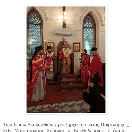
Τῶν Ἱερῶν Ἀκολουθιῶν προεξῆρχεν ὁ οἰκεῖος Ποιμενάρχης,
Σεβ. Μητροπολίτης Σμύρνης κ. Βαρθολομαῖος, ὁ ὁποῖος,