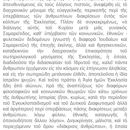
ἀπευθυνόμενος εἰς τοὺς ὀλίγους πιστούς, ἀνεφέρθη εἰς τὸ
διαχρονικὸν μήνυμα τῆς εὐαγγελικῆς περικοπῆς περὶ τῆς
ὑπερβάσεως τῶν ἀνθρωπίνων διακρίσεων ἐντὸς τῶν
κόλπων τῆς Ἐκκλησίας. Πλέον δὲ συγκεκριμένως, «ὁ
διάλογος αὐτὸς τοῦ Κυρίου μετὰ μιᾶς γυναικὸς
Σαμαρείτιδος, καθ’ ὑπέρβασιν τῶν κοινωνικῶν, ἐθνικῶν -
φυλετικῶν δεδομένων (γνωστὴ ἡ διαφορὰ Ἰουδαίων καὶ
Σαμαρειτῶν) τῆς ἐποχῆς ἐκείνης, ἀλλὰ καὶ θρησκευτικῶν,
καταδεικνύει τὴν διαχρονικὴν ἐπικαιρότητα τοῦ
σωτηριολογικοῦ μηνύματος τῆς Ἐκκλησίας, ἡ ὁποία,
διαδιδοῦσα τὴν διδασκαλίαν τοῦ Ἱδρυτοῦ της, καλεῖ πάντα
ἄνθρωπον ἐρχόμενον εἰς τὸν κόσμον εἰς ἐπίγνωσιν ἀληθείας
καὶ εἰς τὴν σωτηριώδη μετάνοιαν ἐλθεῖν, ἀποτελοῦσα ἡ ἰδία
ἰατρεῖον ψυχῶν. Καὶ τοῦτο πράττει ἡ Ἁγία ἡμῶν Ἐκκλησία
ἤδη ἀπὸ αἰώνων, πρὸ τῆς ἀναπτύξεως τῶν διαφόρων
φιλοσοφικῶν καὶ κοινωνικῶν θεωριῶν τῶν κάτω χρόνων
τῆς ἀνθρωπίνης ἱστορίας (ἤτοι, κυρίως, κατὰ τὴν περίοδον
τοῦ Ἐγκυκλοπαιδισμοῦ καὶ τοῦ Δυτικοῦ Διαφωτισμοῦ ἀλλὰ
καὶ ἀργότερον) περὶ ὑπερβάσεως πάσης διακρίσεως μεταξὺ
ἀνθρώπων, λόγῳ φύλου, ἐθνικῆς καταγωγῆς ἢ
ὁποιουδήποτε ἄλλου λόγου». Διηυκρίνησε, μάλιστα, καὶ τὸ
περιεχόμενον τοῦ ὅρου «διάκρισις ἀνθρώπου», ἡ ὁποία