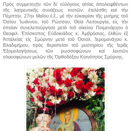
Πρὸς συμμετοχὴν τῶν δι’ εὐλόγους αἰτίας ἀπολειφθέντων
τῆς λατρευτικῆς συνάξεως πιστῶν, ἐτελέσθη καὶ τὴν
Πέμπτην, 27ην Μαΐου ἐ.ἔ., μὲ τὴν εὐκαιρίαν τῆς μνήμης τοῦ
Ὁσίου Ἰωάννου, τοῦ Ρώσσου, Θεία Λειτουργία, εἰς τὴν
ὁποίαν συνελειτούργησε μετὰ τοῦ οἰκείου Ποιμενάρχου ὁ
Θεοφιλ. Ἐπίσκοπος Εὐδοκιάδος κ. Ἀμβρόσιος, ἐλθὼν ἐξ
Ἀτταλείας εἰς Σμύρνην μετὰ τοῦ Ὁσιολ. Ἱερομονάχου κ.
Βλαδιμήρου, πρὸς θεραπείαν τοῦ μυστηρίου τῆς Ἱερᾶς
Ἐξομολογήσεως τῶν ρωσσοφώνων καὶ λοιπῶν
σλαυοφώνων μελῶν τῆς Ὀρθοδόξου Κοινότητος Σμύρνης.