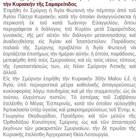
τὴν Κυριακὴν τῆς Σαμαρείτιδος
Ἐτιμήθη ἐν Σμύρνῃ ἡ Ἁγία Φωτεινὴ τὴν πέμπτην ἀπὸ τοῦ
Ἁγίου Πάσχα Κυριακήν, κατὰ τὴν ὁποίαν ἀναγιγνώσκεται ἡ
περικοπὴ ἐκ τοῦ κατὰ Ἰωάννην Εὐαγγελίου, ὅπου
περιγράφεται ὁ διάλογος τοῦ Κυρίου μετὰ Σαμαρείτιδος
γυναικός, τῆς μετ’ αὐτὸν τὸν διάλογον μετανοησάσης καὶ
ἀναδειχθείσης εἰς Ἁγίαν καὶ Ἰσαπόστολον. Παράδοσις
παλαιὰ τῆς Σμύρνης προβλέπει ἡ Ἁγία Φωτεινὴ νὰ
ἑορτάζεται ἐπισήμως τὴν ἡμέραν αὐτήν, ἡ ὁποία, παράδοσις,
μετεφέρθη ἀπὸ τοὺς Σμυρναίους καὶ εἰς τοὺς νέους τόπους
τῆς ἐγκαταστάσεώς των, εἰς Νέαν Σμύρνην Ἀττικῆς καὶ
ἀλλοῦ.
Εἰς τὴν Σμύρνην ἐτιμήθη τὴν Κυριακὴν 30ὴν Μαΐου ἐ.ἔ. ἡ
Ἁγία, ὑπὸ περιοριστικὰ μέτρα καθολικῆς ἀπαγορεύσεως
κυκλοφορίας λόγῳ πανδημίας καὶ μὲ τὴν συμμετοχήν, ὡς ἐκ
τούτου, ἐλαχίστων πιστῶν. Τὸ ἑσπέρας τοῦ Σαββάτου
ἐτελέσθη ὁ Μέγας Ἑσπερινός, κατὰ τὸν ὁποῖον ηὐλογήθη
Ἀρτοκλασία ὑπὲρ ὑγιείας καὶ μακροημερεύσεως τοῦ Ἐντιμ. κ.
Γεωργίου Θεοδωρίδου, Προέδρου, καὶ τῶν μελῶν τῆς
Ὀρθοδόξου Κοινότητος Σμύρνης ὡς καὶ τῶν ἁπανταχοῦ
ἐκγόνων τῶν μακαριστῶν Σμυρναίων, τὴν δὲ πρωΐαν τῆς
Κυριακῆς ἐτελέσθη Ἀρχιερατικὴ Θεία Λειτουργία.