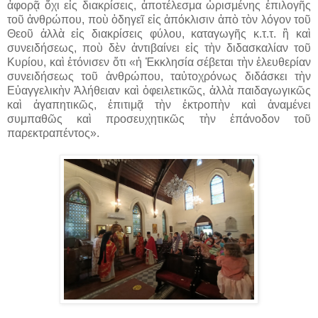
ἀφορᾷ ὄχι εἰς διακρίσεις, ἀποτέλεσμα ὡρισμένης ἐπιλογῆς
τοῦ ἀνθρώπου, ποὺ ὁδηγεῖ εἰς ἀπόκλισιν ἀπὸ τὸν λόγον τοῦ
Θεοῦ ἀλλὰ εἰς διακρίσεις φύλου, καταγωγῆς κ.τ.τ. ἢ καὶ
συνειδήσεως, ποὺ δὲν ἀντιβαίνει εἰς τὴν διδασκαλίαν τοῦ
Κυρίου, καὶ ἐτόνισεν ὅτι «ἡ Ἐκκλησία σέβεται τὴν ἐλευθερίαν
συνειδήσεως τοῦ ἀνθρώπου, ταὐτοχρόνως διδάσκει τὴν
Εὐαγγελικὴν Ἀλήθειαν καὶ ὀφειλετικῶς, ἀλλὰ παιδαγωγικῶς
καὶ ἀγαπητικῶς, ἐπιτιμᾷ τὴν ἐκτροπὴν καὶ ἀναμένει
συμπαθῶς καὶ προσευχητικῶς τὴν ἐπάνοδον τοῦ
παρεκτραπέντος».